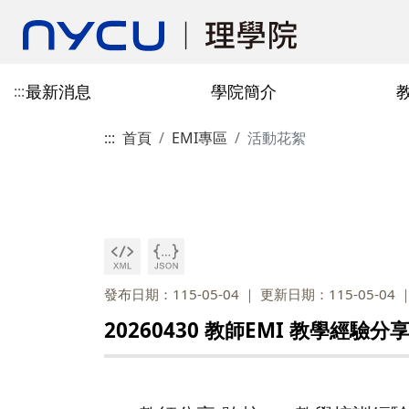
最新消息
學院簡介
:::
:::
首頁
EMI專區
活動花絮
認識學院
教學單位
招生訊息
國際合作單位
規章表格
認識EMI
院發展史
研究中心
學生交換資訊
場地資源
EMI消息
出版刊物
本院位置
發布日期：115-05-04
更新日期：115-05-04
20260430 教師EMI 教學經驗分