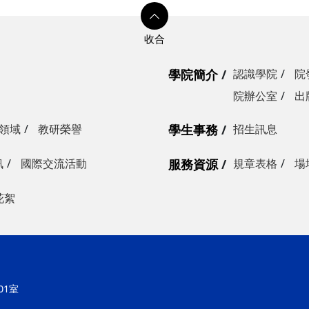
學院簡介
認識學院
院
院辦公室
出
領域
教研榮譽
學生事務
招生訊息
訊
國際交流活動
服務資源
規章表格
場
花絮
大學理學院
01號科學三館101室