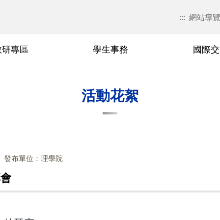
:::
網站導
教研專區
學生事務
國際交
現任主管簡介
研究領域
國際交流活動
學習資源
活動花絮
歷屆院長
教研榮譽
活動花絮
發布單位：理學院
享會