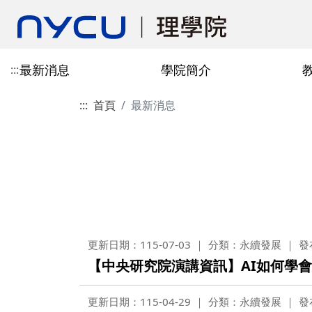
最新消息
學院簡介
:::
:::
首頁
最新消息
認識學院
教學單位
招生訊息
國際合作單位
規章表格
認識EMI
院發展史
研究中心
學生交換資訊
場地資源
EMI消息
出版刊物
本院位置
更新日期：115-07-03
分類：永續發展
發
【中央研究院演講資訊】AI如何學
更新日期：115-04-29
分類：永續發展
發