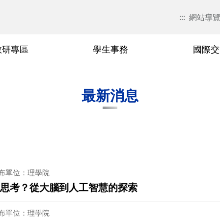
:::
網站導
教研專區
學生事務
國際交
現任主管簡介
研究領域
國際交流活動
學習資源
活動花絮
歷屆院長
教研榮譽
最新消息
布單位：理學院
會思考？從大腦到人工智慧的探索
布單位：理學院