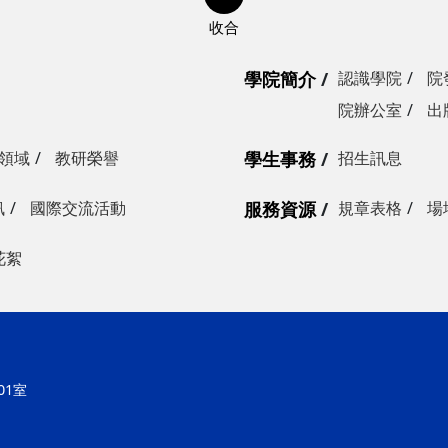
學院簡介
認識學院
院
院辦公室
出
領域
教研榮譽
學生事務
招生訊息
訊
國際交流活動
服務資源
規章表格
場
花絮
大學理學院
01號科學三館101室