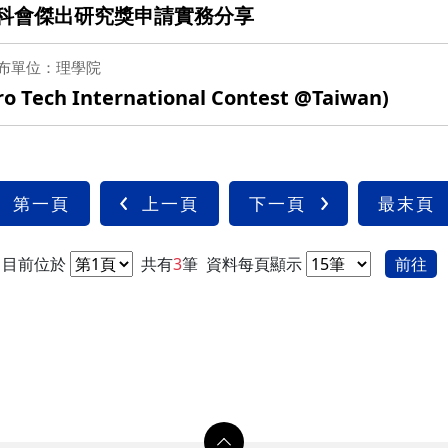
&國科會傑出研究獎申請實務分享
布單位：理學院
ch International Contest @Taiwan)
第一頁
上一頁
下一頁
最末頁
目前位於
共有
3
筆
資料每頁顯示
前往