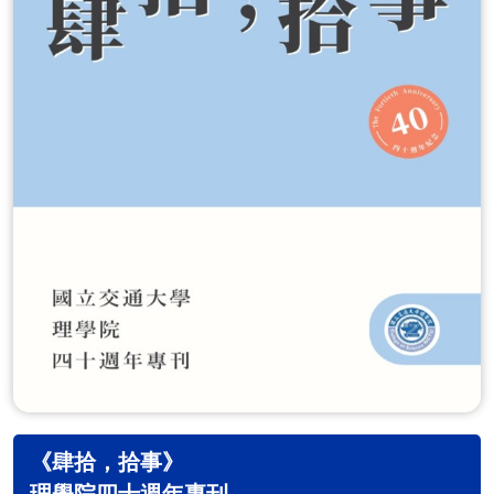
《肆拾，拾事》
理學院四⼗週年專刊