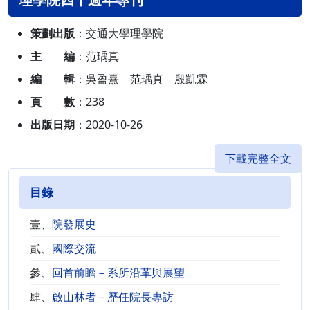
策劃出版
：交通大學理學院
主 編
：范瑀真
編 輯
：吳盈熹 范瑀真 殷凱霖
頁 數
：238
出版日期
：2020-10-26
下載完整全文
目錄
壹、
院發展史
貳、
國際交流
參、
回首前瞻－系所沿革與展望
肆、
啟山林者－歷任院長專訪